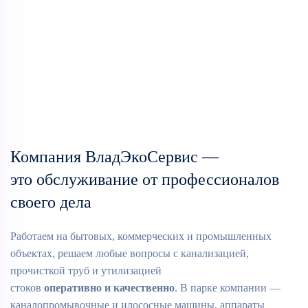
Подробнее
жироуловителей
Утилизация
канализаций
промышленных
Аварийная
Подробнее
Подробнее
отходов
служба
Доставка
Подробнее
канализации
технической
Аренда
Подробнее
воды
Аренда
илососа
Подробнее
каналопромывочной
Подробнее
машины
Подробнее
Подробнее
Компания ВладЭкоСервис —
это обслуживание от профессионалов
своего дела
Работаем на бытовых, коммерческих и промышленных
объектах, решаем любые вопросы с канализацией,
прочисткой труб и утилизацией
стоков
оперативно и качественно
. В парке компании —
каналопромывочные и илососные машины, аппараты